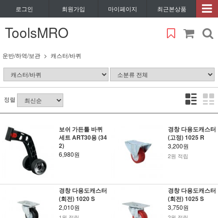
로그인
회원가입
마이페이지
최근본상품
ToolsMRO
운반/하역/보관
캐스터/바퀴
정렬
보쉬 가든툴 바퀴
경창 다용도캐스터
세트 ART30용 (34
(고정) 1025 R
2)
3,200원
6,980원
2원 적립
경창 다용도캐스터
경창 다용도캐스터
(회전) 1020 S
(회전) 1025 S
2,010원
3,750원
1원 적립
2원 적립