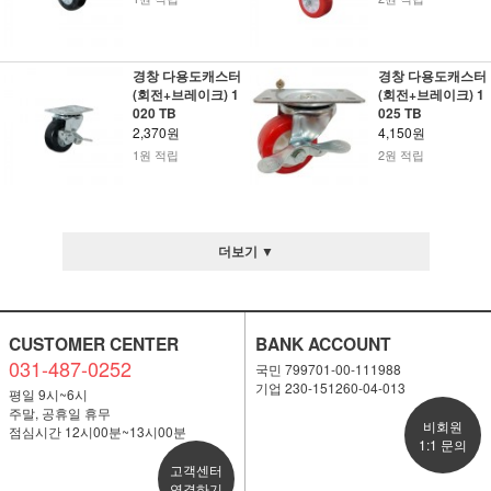
경창 다용도캐스터
경창 다용도캐스터
(회전+브레이크) 1
(회전+브레이크) 1
020 TB
025 TB
2,370원
4,150원
1원 적립
2원 적립
더보기 ▼
CUSTOMER CENTER
BANK ACCOUNT
031-487-0252
국민 799701-00-111988
기업 230-151260-04-013
평일 9시~6시
주말, 공휴일 휴무
비회원
점심시간 12시00분~13시00분
1:1 문의
고객센터
연결하기