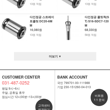
13원 적립
13원 적립
다인정공 스트레이
다인정공 콜릿척(S
트콜릿 DC20-6M
T) S16-SDC7-120
M
M
16,080원
68,330원
13원 적립
58원 적립
더보기 ▼
CUSTOMER CENTER
BANK ACCOUNT
031-487-0252
국민 799701-00-111988
기업 230-151260-04-013
평일 9시~6시
주말, 공휴일 휴무
비회원
점심시간 12시00분~13시00분
1:1 문의
고객센터
연결하기