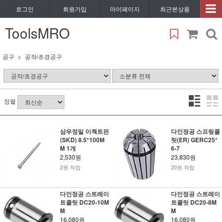
로그인
회원가입
마이페이지
최근본상품
ToolsMRO
공구
공작/초경공구
정렬
삼우정밀 이젝트핀
다인정공 스프링콜
(SKD) 8.5*100M
릿(ER) GERC25*
M 1개
6-7
2,530원
23,830원
2원 적립
20원 적립
다인정공 스트레이
다인정공 스트레이
트콜릿 DC20-10M
트콜릿 DC20-8M
M
M
16,080원
16,080원