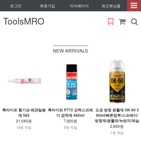
로그인
회원가입
마이페이지
최근본상품
ToolsMRO
NEW ARRIVALS
록타이트 혐기성 배관밀봉
록타이트 P772 강력스프레
오공 방청 윤활제 OK-50 3
제 565
이 접착제 460ml
60ml/빠른침투/스프레이/
방청제/윤활유/녹방지/제습
21,040원
7,920원
2,600원
13원 적립
5원 적립
1원 적립