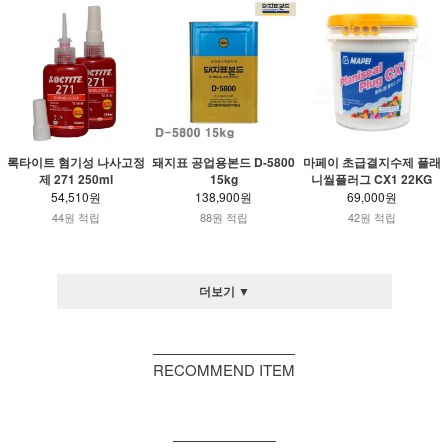
록타이트 혐기성 나사고정
돼지표 공업용본드 D-5800
마페이 초급결지수제 플래
제 271 250ml
15kg
니씰플러그 CX1 22KG
54,510원
138,900원
69,000원
44원 적립
88원 적립
42원 적립
더보기 ▼
RECOMMEND ITEM