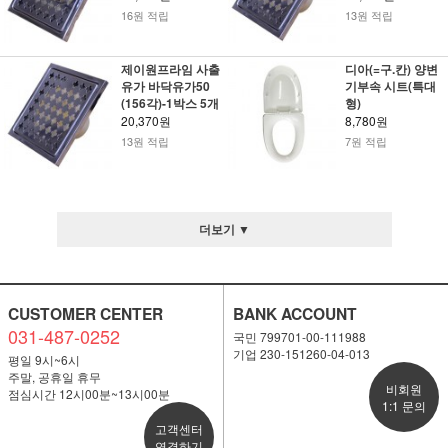
16원 적립
13원 적립
제이원프라임 사출
디아(=구.칸) 양변
유가 바닥유가50
기부속 시트(특대
(156각)-1박스 5개
형)
20,370원
8,780원
13원 적립
7원 적립
더보기 ▼
CUSTOMER CENTER
BANK ACCOUNT
031-487-0252
국민 799701-00-111988
기업 230-151260-04-013
평일 9시~6시
주말, 공휴일 휴무
비회원
점심시간 12시00분~13시00분
1:1 문의
고객센터
연결하기