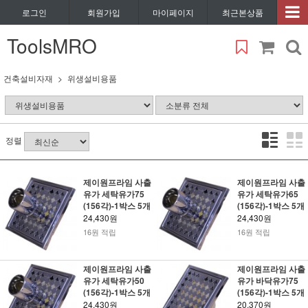
로그인
회원가입
마이페이지
최근본상품
ToolsMRO
건축설비자재
위생설비용품
정렬
제이원프라임 사출
제이원프라임 사출
유가 세탁유가75
유가 세탁유가65
(156각)-1박스 5개
(156각)-1박스 5개
24,430원
24,430원
16원 적립
16원 적립
제이원프라임 사출
제이원프라임 사출
유가 세탁유가50
유가 바닥유가75
(156각)-1박스 5개
(156각)-1박스 5개
24,430원
20,370원