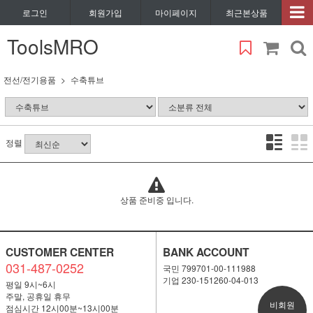
로그인
회원가입
마이페이지
최근본상품
ToolsMRO
전선/전기용품
수축튜브
정렬
상품 준비중 입니다.
CUSTOMER CENTER
BANK ACCOUNT
031-487-0252
국민 799701-00-111988
기업 230-151260-04-013
평일 9시~6시
주말, 공휴일 휴무
비회원
점심시간 12시00분~13시00분