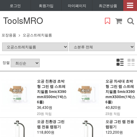
로그인
회원가입
마이페이지
최근본상품
ToolsMRO
포장용품
오공스트레치필름
정렬
오공 친환경 초박
오공 차세대 초박
형 그린 랩 스트레
형 그린 랩 스트레
치필름 5micX390
치필름 5micX390
mmX500m(1박스
mmX500m(1박스
6롤)
6롤)
36,430원
40,820원
23원 적립
23원 적립
오공 친환경 그린
오공 그린 랩 전용
랩 전용 랩핑기
랩핑기
118,800원
123,200원