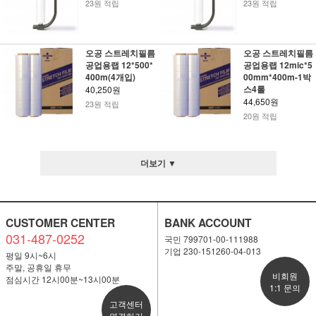
23원 적립
23원 적립
오공 스트레치필름
오공 스트레치필름
공업용랩 12*500*
공업용랩 12mic*5
400m(4개입)
00mm*400m-1박
스4롤
40,250원
44,650원
23원 적립
20원 적립
더보기 ▼
CUSTOMER CENTER
BANK ACCOUNT
031-487-0252
국민 799701-00-111988
기업 230-151260-04-013
평일 9시~6시
주말, 공휴일 휴무
비회원
점심시간 12시00분~13시00분
1:1 문의
고객센터
연결하기